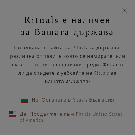
Пропускане на навигацията
Време за доставка 5-8 работни дни
моята
З
кошница
Rituals е наличен
н
Търся...
Търся...
Потреб
Виж
Включете
Логото
навигацията
и
акаунт
кош
на
на
за Вашата държава
устройството
п
Rituals
Масажно масло
Посещавате сайта на Rituals за държава,
Релаксиращо масажно олио, от
бутилка или от свещ, за успокояване
различна от тази, в която се намирате, или
и подхранване н...
в която сте ни посещавали преди. Желаете
Прочетете повече
ли да отидете в уебсайта на Rituals за
Вашата държава?
Изчистване на избрания 
Гуа ша
Масажно масло
Серум
1 Продукт
ПОДРЕЖДАНЕ ПО
ФИЛТЪР
(1)
Не. Останете в Rituals България
Да. Продължете към Rituals United States
of America