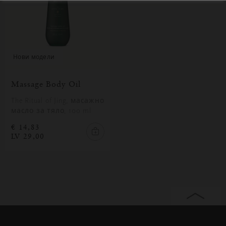
нови модели
Massage Body Oil
The Ritual of Jing, масажно
масло за тяло, 100 ml
€ 14,83
LV 29,00
Затваряне
Отворено
Затворено
на