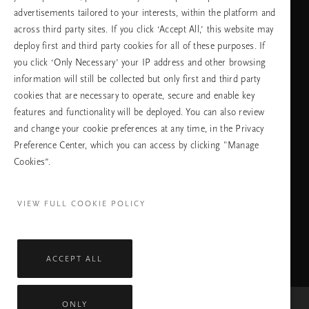
advertisements tailored to your interests, within the platform and
across third party sites. If you click ‘Accept All,’ this website may
език
deploy first and third party cookies for all of these purposes. If
you click ‘Only Necessary’ your IP address and other browsing
information will still be collected but only first and third party
cookies that are necessary to operate, secure and enable key
ПРОДЪЛЖАВАНЕ
features and functionality will be deployed. You can also review
and change your cookie preferences at any time, in the Privacy
Preference Center, which you can access by clicking "Manage
Cookies”.
Facebook
TikTok
Pinterest
Youtube
Instagra
page
profile
channel
profile
VIEW FULL COOKIE POLICY
ACCEPT ALL
ONLY