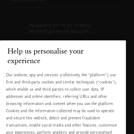
НАШАТА МАРКА
Нуждаете ли се от помощ?
Можете да ни се обадите.
+31 (0) 20
Местна тарифа
Help us personalise your
2415948
на разговора
experience
Понеделник
10:00 - 19:30
- петък
Our website, app and services (collectively, the “platform”) use
Събота -
11:00 - 19:30
first and third-party cookies and similar techniques (“cookies”),
неделя
which enable us and third parties to collect user data, IP
addresses and online identifiers, referring URLs and other
browsing information and content when you use the platform.
Изберете Вашата държава и език
Cookies and the information collected may be used to operate
and secure this website, detect and prevent fraudulent
държава
transactions, enable social media and other features, customise
your experiences, perform analytics and provide personalised