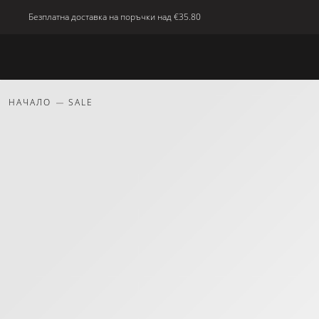
Безплатна доставка на поръчки над
€35.80
Ново
Тяло
Дом
красота
Подаръци
НАЧАЛО
SALE