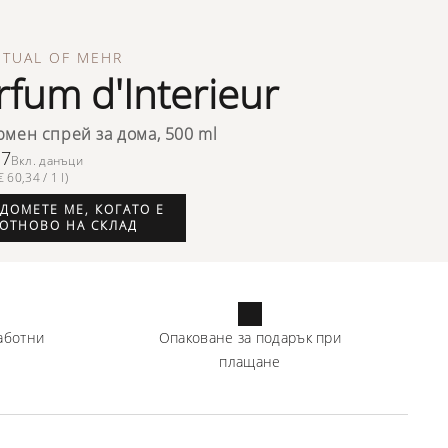
ITUAL OF MEHR
rfum d'Interieur
мен спрей за дома, 500 ml
17
Вкл. данъци
 60,34 / 1 l)
ДОМЕТЕ МЕ, КОГАТО Е
ОТНОВО НА СКЛАД
аботни
Опаковане за подарък при
плащане