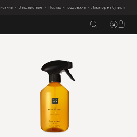
писание
Въздействие
Помощ и поддръжка
Локатор на бутици