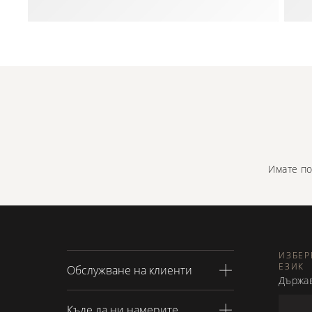
Имате по
ИЗБЕР
ЕЗИК
Обслужване на клиенти
държа
Доставка и връщане
Къде да ни намерите