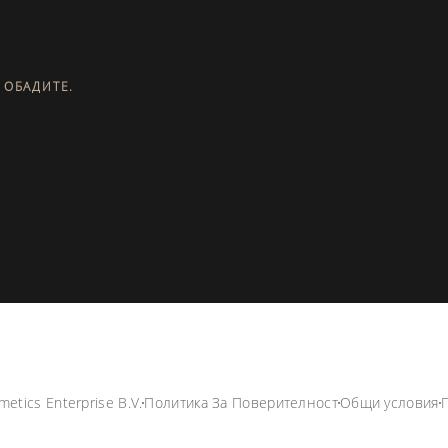
 ОБАДИТЕ.
metics Enterprise B.V.
Политика За Поверителност
Общи условия
П