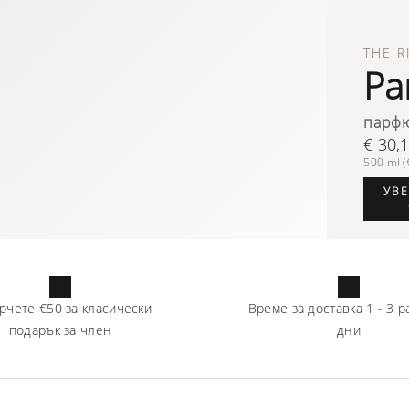
THE R
Pa
парфю
€ 30,
500 ml (€
УВЕ
рчете
€50
за класически
Време за доставка
1
-
3
р
подарък за член
дни