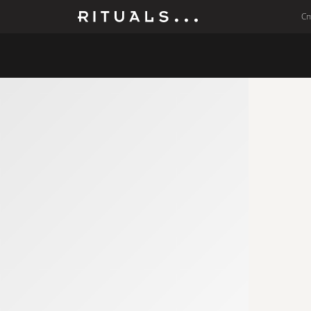
С
Мъже
Колекции
Бебето