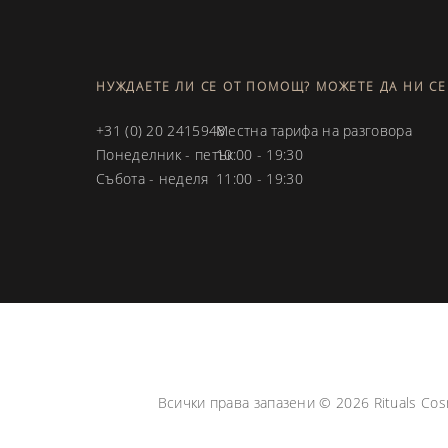
НУЖДАЕТЕ ЛИ СЕ ОТ ПОМОЩ? МОЖЕТЕ ДА НИ СЕ
+31 (0) 20 2415948
Местна тарифа на разговора
Понеделник - петък
10:00 - 19:30
Събота - неделя
11:00 - 19:30
Всички права запазени ©
2026
Rituals Cos