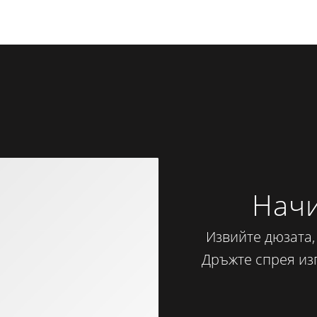
Начи
Извийте дюзата,
Дръжте спрея изп