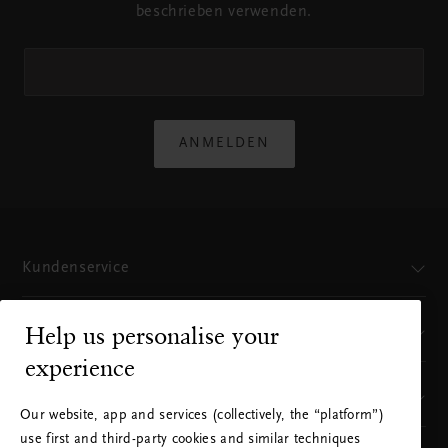
beschrieben verwenden.
ANMELDEN
Kundenservice
Help us personalise your
Sie finden uns hier
experience
Unsere Marke
Our website, app and services (collectively, the “platform”)
use first and third-party cookies and similar techniques