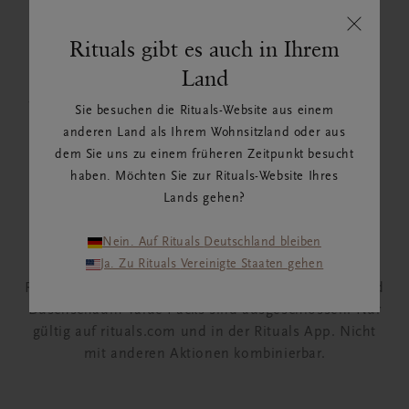
Rituals gibt es auch in Ihrem
CLEAN BEAUTY BARS
Land
*Diese Aktion gilt beim Kauf von Bundle mit 3 Clean
Sie besuchen die Rituals-Website aus einem
Beauty Bars.
anderen Land als Ihrem Wohnsitzland oder aus
dem Sie uns zu einem früheren Zeitpunkt besucht
haben. Möchten Sie zur Rituals-Website Ihres
Lands gehen?
DUSCHSCHAUM-BUNDLE
Nein. Auf Rituals Deutschland bleiben
*Diese Aktion gilt beim Kauf von Bundles mit
Ja. Zu Rituals Vereinigte Staaten gehen
mindestens 3 klassischen Duschschäumen.
Reisegrößen, Limited Editions, Private Collection und
Duschschaum-Value-Packs sind ausgeschlossen. Nur
gültig auf rituals.com und in der Rituals App. Nicht
mit anderen Aktionen kombinierbar.