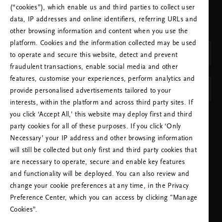
(“cookies”), which enable us and third parties to collect user
WÄHLEN SIE IHR LAND UND IHRE SPRACHE
data, IP addresses and online identifiers, referring URLs and
AUS
other browsing information and content when you use the
Land
platform. Cookies and the information collected may be used
Deutschland (Germany)
to operate and secure this website, detect and prevent
fraudulent transactions, enable social media and other
SPRACHE
features, customise your experiences, perform analytics and
Deutsch
provide personalised advertisements tailored to your
interests, within the platform and across third party sites. If
you click ‘Accept All,’ this website may deploy first and third
EINSTELLUNGEN ÜBERNEHMEN
party cookies for all of these purposes. If you click ‘Only
Necessary’ your IP address and other browsing information
will still be collected but only first and third party cookies that
are necessary to operate, secure and enable key features
and functionality will be deployed. You can also review and
change your cookie preferences at any time, in the Privacy
KUNDENHOTLINE:
Preference Center, which you can access by clicking "Manage
+49 (0)221 82829661
Ortstarif
Cookies”.
Montag - Freitag
09:00 - 18:30 Uhr