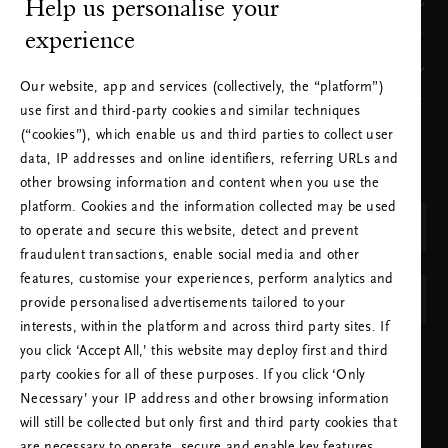
Help us personalise your
Sie finden uns hier
experience
Unsere Marke
Our website, app and services (collectively, the “platform”)
use first and third-party cookies and similar techniques
(“cookies”), which enable us and third parties to collect user
WÄHLEN SIE IHR LAND UND IHRE SPRACHE
data, IP addresses and online identifiers, referring URLs and
AUS
other browsing information and content when you use the
Land
platform. Cookies and the information collected may be used
Deutschland (Germany)
to operate and secure this website, detect and prevent
fraudulent transactions, enable social media and other
SPRACHE
features, customise your experiences, perform analytics and
Deutsch
provide personalised advertisements tailored to your
interests, within the platform and across third party sites. If
you click ‘Accept All,’ this website may deploy first and third
EINSTELLUNGEN ÜBERNEHMEN
party cookies for all of these purposes. If you click ‘Only
Necessary’ your IP address and other browsing information
will still be collected but only first and third party cookies that