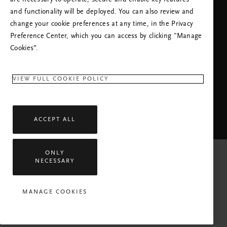
are necessary to operate, secure and enable key features
and functionality will be deployed. You can also review and
change your cookie preferences at any time, in the Privacy
KUNDENHOTLINE:
Preference Center, which you can access by clicking "Manage
+49 (0)221 82829661
Ortstarif
Cookies”.
Montag - Freitag
09:00 - 18:30 Uhr
VIEW FULL COOKIE POLICY
RITUALS APP
ACCEPT ALL
ONLY
NECESSARY
Alle Rechte vorbehalten © 2026 Rituals Cosmetics B.V.
MANAGE COOKIES
Datenschutzrichtlinie
Impressum
Allgemeine Bedingungen
Hausordnung Von Rituals
Dienstleistungen