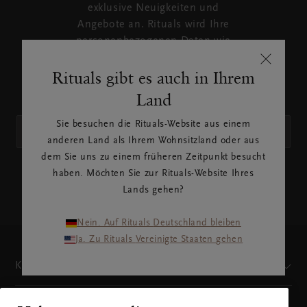
exklusive Neuigkeiten und
Angebote an. Rituals wird Ihre
personenbezogenen Daten wie
in unserer
Rituals gibt es auch in Ihrem
Datenschutzrichtlinie
beschrieben verwenden.
Land
Sie besuchen die Rituals-Website aus einem
anderen Land als Ihrem Wohnsitzland oder aus
dem Sie uns zu einem früheren Zeitpunkt besucht
haben. Möchten Sie zur Rituals-Website Ihres
ANMELDEN
Lands gehen?
Nein. Auf Rituals Deutschland bleiben
Ja. Zu Rituals Vereinigte Staaten gehen
Kundenservice