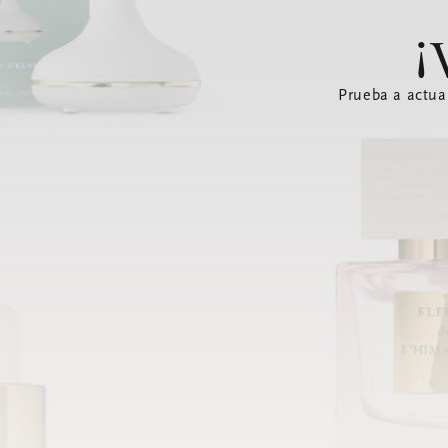
¡
Prueba a actua