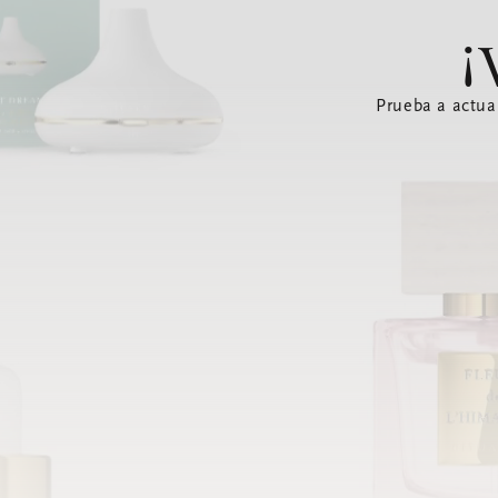
¡
Prueba a actua