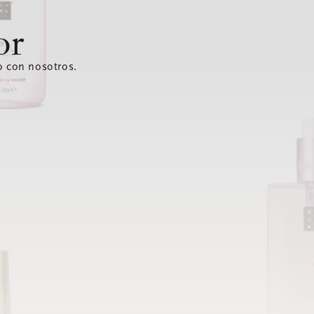
or
o con nosotros.