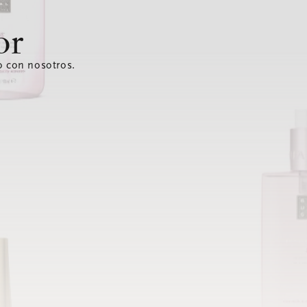
or
o con nosotros.