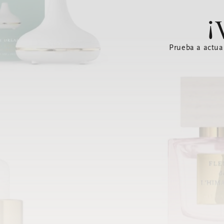
¡
Prueba a actua