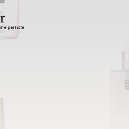
r
ème persiste.