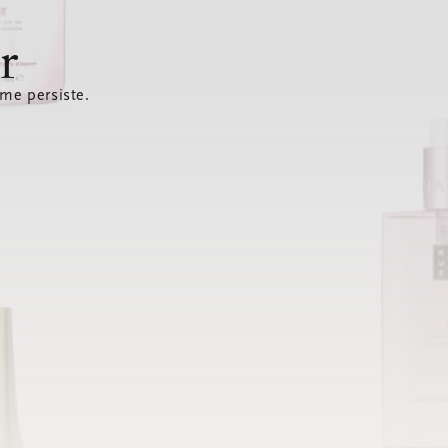
r
ème persiste.