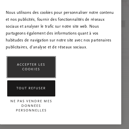
Essayez d’actualiser la page et n’hésitez pas à
nous contacter si le problème persiste.
Nous utilisons des cookies pour personnaliser notre contenu
et nos publicités, fournir des fonctionnalités de réseaux
sociaux et analyser le trafic sur notre site web. Nous
partageons également des informations quant à vos
habitudes de navigation sur notre site avec nos partenaires
publicitaires, d'analyse et de réseaux sociaux.
ACCEPTER LES
COOKIES
TOUT REFUSER
NE PAS VENDRE MES
DONNÉES
PERSONNELLES