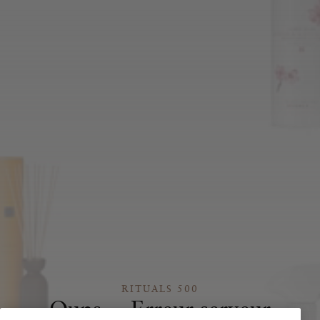
RITUALS 500
Oups… Erreur serveur