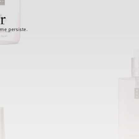
r
ème persiste.