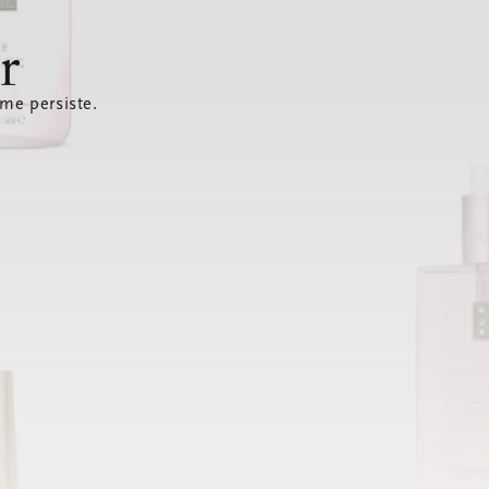
r
ème persiste.