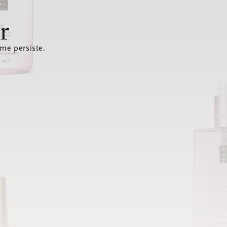
r
ème persiste.