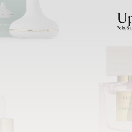
Up
Pokušaj