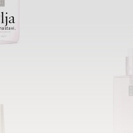
lja
nastavi.