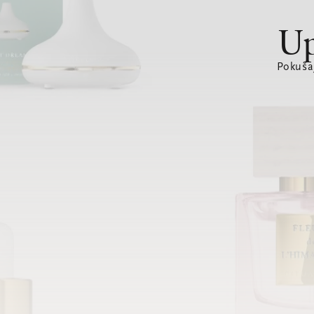
Up
Pokušaj