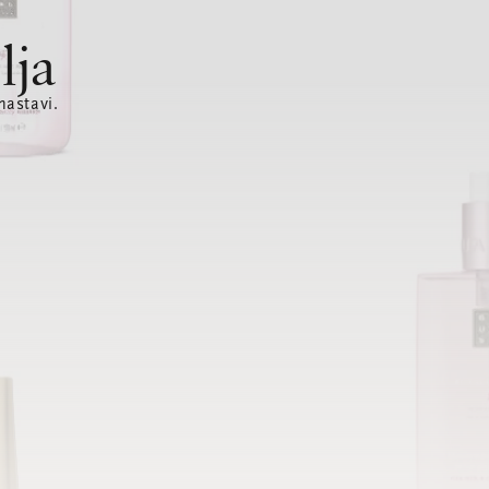
lja
nastavi.