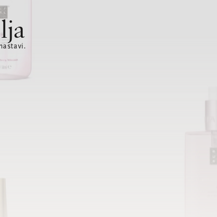
lja
nastavi.