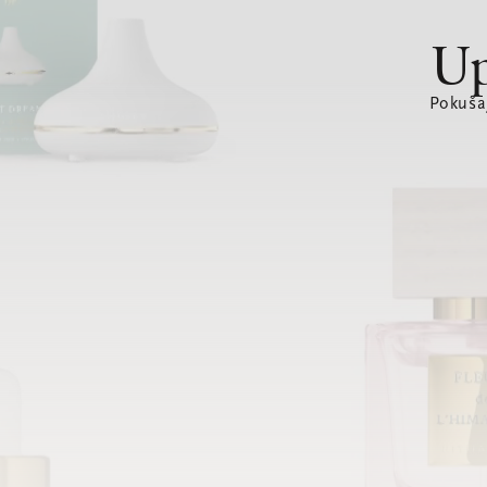
Up
Pokušaj