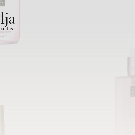
lja
nastavi.