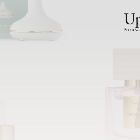
Up
Pokušaj