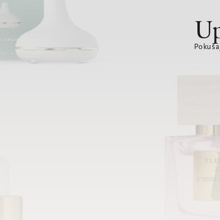
Up
Pokušaj