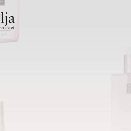
lja
nastavi.