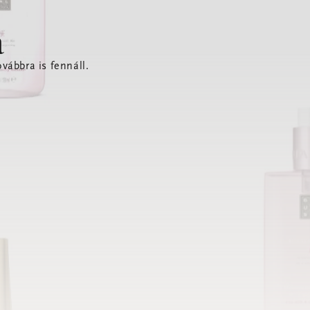
a
vábbra is fennáll.