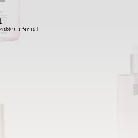
a
vábbra is fennáll.