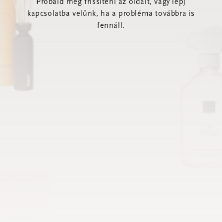
Próbáld meg frissíteni az oldalt, vagy lépj
kapcsolatba velünk, ha a probléma továbbra is
fennáll.