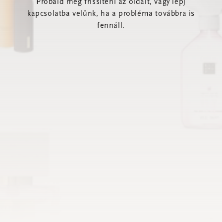
Próbáld meg frissíteni az oldalt, vagy lépj
kapcsolatba velünk, ha a probléma továbbra is
fennáll.