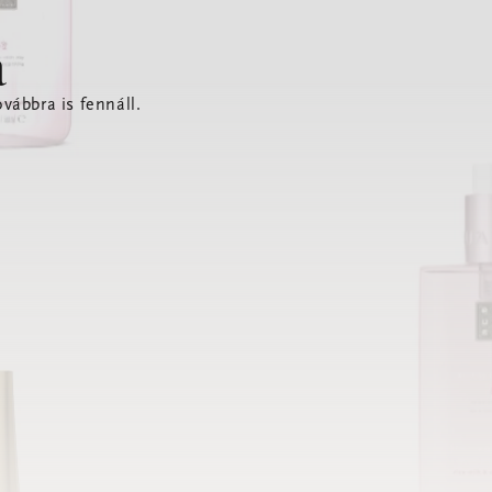
a
vábbra is fennáll.