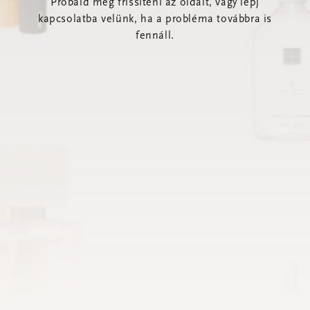
Próbáld meg frissíteni az oldalt, vagy lépj
kapcsolatba velünk, ha a probléma továbbra is
fennáll.