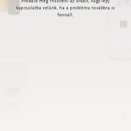
Próbáld meg frissíteni az oldalt, vagy lépj
kapcsolatba velünk, ha a probléma továbbra is
fennáll.