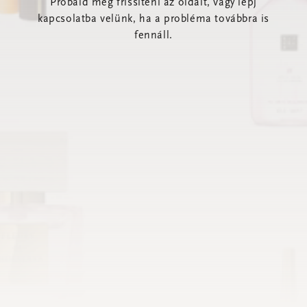
Próbáld meg frissíteni az oldalt, vagy lépj
kapcsolatba velünk, ha a probléma továbbra is
fennáll.