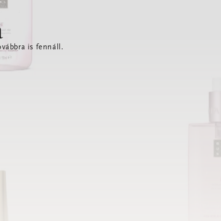
a
vábbra is fennáll.