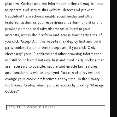
Italiano
platform. Cookies and the information collected may be used
to operate and secure this website, detect and prevent
SALVA LE IMPOSTAZIONI
fraudulent transactions, enable social media and other
features, customise your experiences, perform analytics and
provide personalised advertisements tailored to your
interests, within the platform and across third party sites. If
you click ‘Accept All,’ this website may deploy first and third
party cookies for all of these purposes. If you click ‘Only
Necessary’ your IP address and other browsing information
*Nota sul
Marchio B
Corp™*
will still be collected but only first and third party cookies that
HAI BISOGNO DI AIUTO? CHIAMACI. SI PREGA
are necessary to operate, secure and enable key features
DI NOTARE CHE L'ASSISTENZA SU QUESTA
and functionality will be deployed. You can also review and
LINEA TELEFONICA POTREBBE ESSERE IN
change your cookie preferences at any time, in the Privacy
LINGUA INGLESE.
Preference Center, which you can access by clicking "Manage
(+39) 800 596318
Tariffa locale
Cookies”.
Lunedì - Venerdì
09:00 - 18:30
VIEW FULL COOKIE POLICY
RITUALS APP