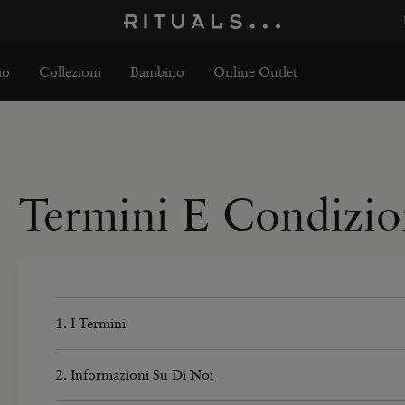
mo
Collezioni
Bambino
Online Outlet
Termini E Condizio
1. I Termini
1.1 I presenti sono i termini e condizioni d’uso del nostro sito
dei nostri prodotti.

2. Informazioni Su Di Noi
1.2 Si prega di leggere attentamente questi termini prima di inv
2.1 La nostra azienda si chiama Rituals Cosmetics ed è un’azien