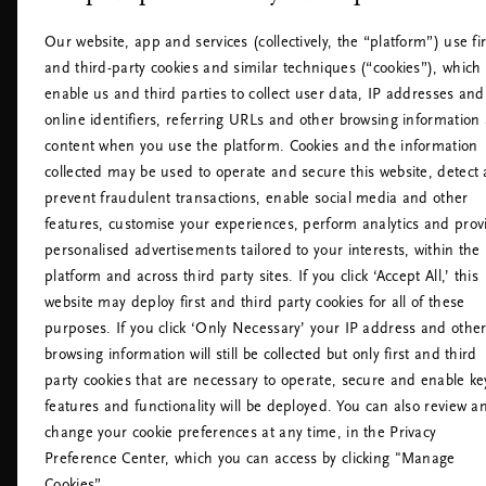
Cookies Settings
Dichiarazione di accessibilità
Our website, app and services (collectively, the “platform”) use fir
Informativa sulla privacy
and third-party cookies and similar techniques (“cookies”), which
Regole Interne di Rituals
enable us and third parties to collect user data, IP addresses and
Recesso dal contratto
online identifiers, referring URLs and other browsing information
content when you use the platform. Cookies and the information
collected may be used to operate and secure this website, detect
prevent fraudulent transactions, enable social media and other
features, customise your experiences, perform analytics and prov
personalised advertisements tailored to your interests, within the
platform and across third party sites. If you click ‘Accept All,’ this
website may deploy first and third party cookies for all of these
purposes. If you click ‘Only Necessary’ your IP address and othe
*Nota sul
browsing information will still be collected but only first and third
Marchio B
Corp™*
party cookies that are necessary to operate, secure and enable ke
HAI BISOGNO DI AIUTO? CHIAMACI. SI PREGA
features and functionality will be deployed. You can also review a
CHE L'ASSISTENZA SU QUESTA LINEA TELEFON
change your cookie preferences at any time, in the Privacy
POTREBBE ESSERE IN LINGUA INGLESE.
Preference Center, which you can access by clicking "Manage
(+39) 800 596318
Tariffa locale