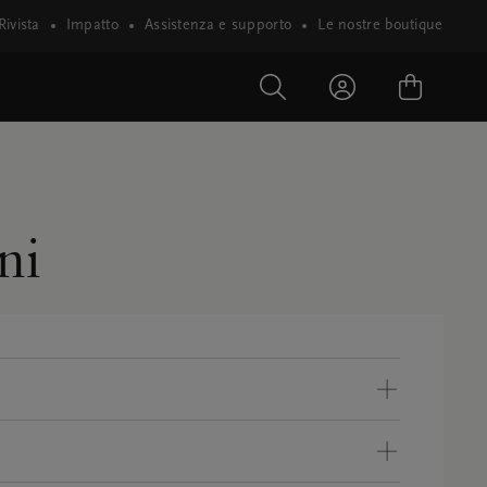
Rivista
Impatto
Assistenza e supporto
Le nostre boutique
ni
 web (inclusa l’app mobile Rituals) e di vendita 
iarci il proprio ordine. I presenti termini, tra 
da multinazionale. Per dettagli relativi alla 