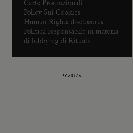
Carte Promozionali
Policy Sui Cookies
Human Rights disclosures
Politica responsabile in materia
di lobbying di Rituals
SCARICA