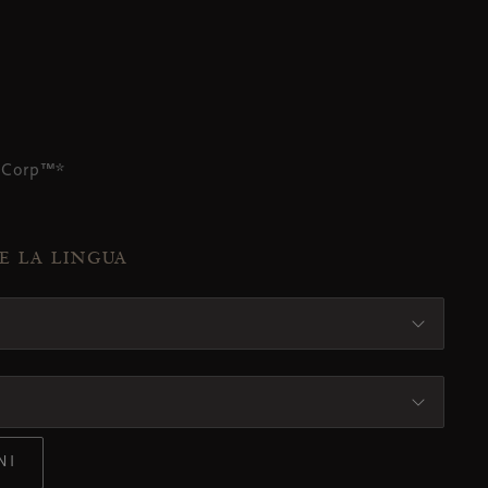
B Corp™*
 E LA LINGUA
NI