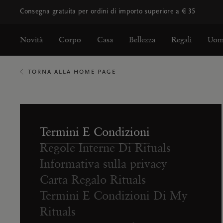
Consegna gratuita per ordini di importo superiore a € 35
Novità
Corpo
Casa
Bellezza
Regali
Uo
TORNA ALLA HOME PAGE
Termini E Condizioni
Regole Interne Di Rituals
Informativa sulla privacy
Carta Regalo Rituals
Termini E Condizioni Di My
Rituals