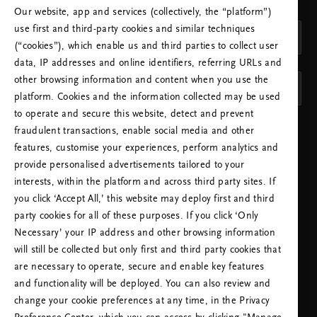
dell'acquisto. Se un prodotto riporta un prezzo 
PAESE
Our website, app and services (collectively, the “platform”)
chiaramente errato, Rituals si riserva il diritto di rifiutare 
use first and third-party cookies and similar techniques
Italia (Italy)
la vendita a quel prezzo.

(“cookies”), which enable us and third parties to collect user
7.I codici promozionali e gli sconti non sono cumulabili. 
LINGUA
data, IP addresses and online identifiers, referring URLs and
Ogni promozione ha un codice o uno sconto specifico, 
other browsing information and content when you use the
Italiano
non cumulabile con altre promozioni.

platform. Cookies and the information collected may be used
8.Gli omaggi con acquisto sono disponibili solo fino ad 
to operate and secure this website, detect and prevent
esaurimento. Le boutique all’interno degli outlet e gli 
SALVA LE IMPOSTAZIONI
fraudulent transactions, enable social media and other
acquisti online sono regolati da normative dedicate.

features, customise your experiences, perform analytics and
Resi e reclami

provide personalised advertisements tailored to your
9.Per effettuare il cambio di un prodotto acquistato in 
interests, within the platform and across third party sites. If
boutique oppure su rituals.com è necessario esibire lo 
you click ‘Accept All,’ this website may deploy first and third
scontrino. Il prodotto verrà sostituito con un prodotto 
party cookies for all of these purposes. If you click ‘Only
dello stesso valore o con una gift card Rituals. Il 
Necessary’ your IP address and other browsing information
*Nota sul
rimborso in contanti sarà possibile solo in assenza di 
Marchio B
Corp™*
will still be collected but only first and third party cookies that
altre alternative. I prodotti acquistati all’ingrosso non 
HAI BISOGNO DI AIUTO? CHIAMACI. SI PREGA
are necessary to operate, secure and enable key features
possono essere cambiati nelle boutique Rituals o negli 
DI NOTARE CHE L'ASSISTENZA SU QUESTA
and functionality will be deployed. You can also review and
outlet.

LINEA TELEFONICA POTREBBE ESSERE IN
change your cookie preferences at any time, in the Privacy
10.Se il cliente ha ricevuto un omaggio con acquisto e 
LINGUA INGLESE.