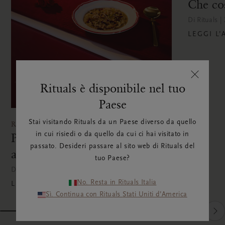
Che co
Di Rituals 
LEGGI L
Rituals è disponibile nel tuo
Paese
Stai visitando Rituals da un Paese diverso da quello
RECIPES
Porridge proteico ayurvedico
in cui risiedi o da quello da cui ci hai visitato in
passato. Desideri passare al sito web di Rituals del
alla quinoa, facile da preparare
tuo Paese?
Di Laura Wabeke | 31 maggio 2026
No. Resta in Rituals Italia
LEGGI L’ARTICOLO
Sì. Continua con Rituals Stati Uniti d’America