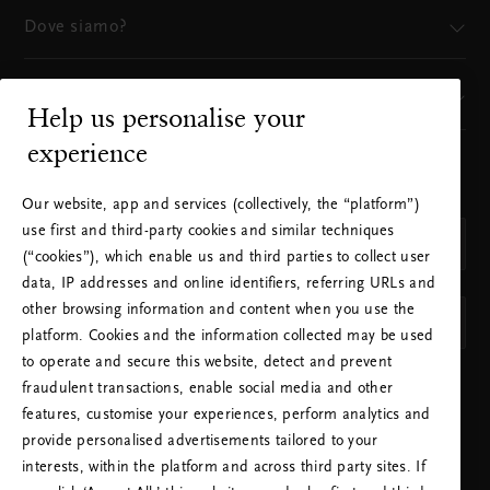
Dove siamo?
Il nostro marchio
Help us personalise your
experience
SCEGLI IL TUO PAESE E LA LINGUA
PAESE
Our website, app and services (collectively, the “platform”)
use first and third-party cookies and similar techniques
Italia (Italy)
(“cookies”), which enable us and third parties to collect user
LINGUA
data, IP addresses and online identifiers, referring URLs and
other browsing information and content when you use the
Italiano
platform. Cookies and the information collected may be used
to operate and secure this website, detect and prevent
SALVA LE IMPOSTAZIONI
fraudulent transactions, enable social media and other
features, customise your experiences, perform analytics and
provide personalised advertisements tailored to your
interests, within the platform and across third party sites. If