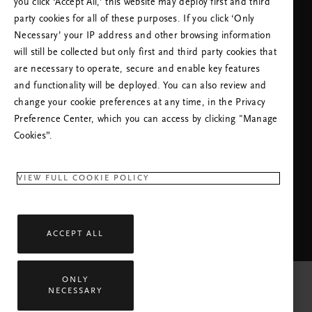
you click ‘Accept All,’ this website may deploy first and third
party cookies for all of these purposes. If you click ‘Only
Necessary’ your IP address and other browsing information
*Nota sul
Marchio B
Corp™*
will still be collected but only first and third party cookies that
HAI BISOGNO DI AIUTO? CHIAMACI. SI PREGA
are necessary to operate, secure and enable key features
DI NOTARE CHE L'ASSISTENZA SU QUESTA
and functionality will be deployed. You can also review and
LINEA TELEFONICA POTREBBE ESSERE IN
change your cookie preferences at any time, in the Privacy
LINGUA INGLESE.
Preference Center, which you can access by clicking "Manage
(+39) 800 596318
Tariffa locale
Cookies”.
Lunedì - Venerdì
09:00 - 18:30
VIEW FULL COOKIE POLICY
RITUALS APP
ACCEPT ALL
ONLY
NECESSARY