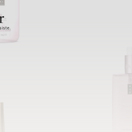
r
siste.