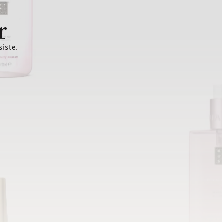
r
siste.