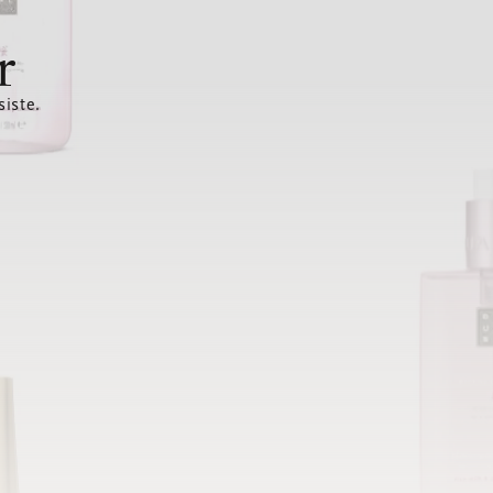
r
siste.