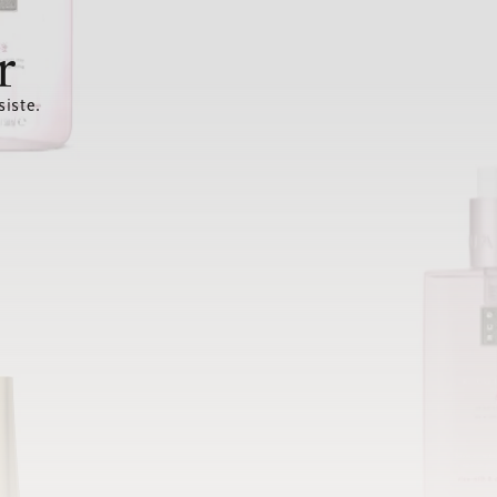
r
siste.