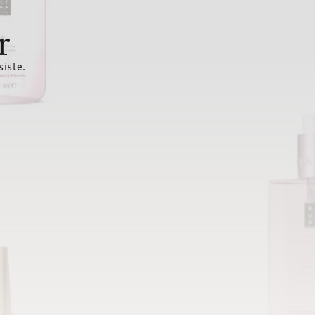
r
siste.