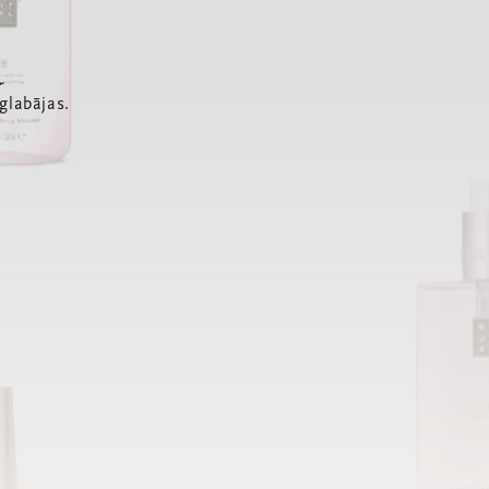
a
glabājas.