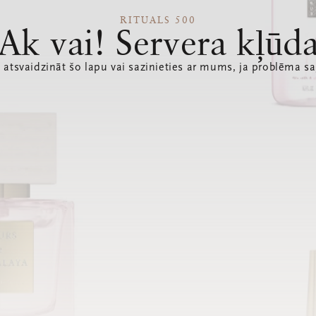
RITUALS 500
Ak vai! Servera kļūd
 atsvaidzināt šo lapu vai sazinieties ar mums, ja problēma sa