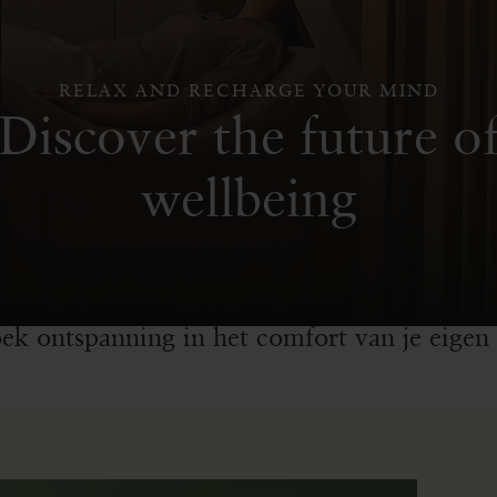
RELAX AND RECHARGE YOUR MIND
Discover the future o
wellbeing
altijd sneller lijkt te gaan, helpt de Mind Oa
n wetenschappelijk onderzoek bieden we rust
derne leven. Kom naar een Mind Oasis in e
oek ontspanning in het comfort van je eigen 