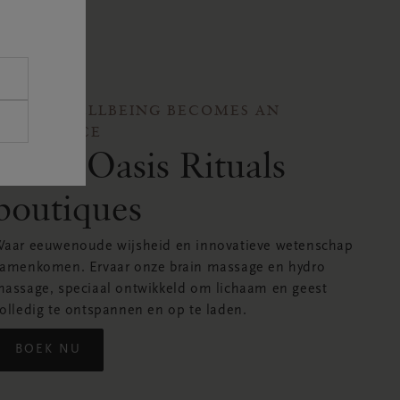
WHERE WELLBEING BECOMES AN
EXPERIENCE
Mind Oasis Rituals
boutiques
aar eeuwenoude wijsheid en innovatieve wetenschap
amenkomen. Ervaar onze brain massage en hydro
assage, speciaal ontwikkeld om lichaam en geest
olledig te ontspannen en op te laden.
BOEK NU