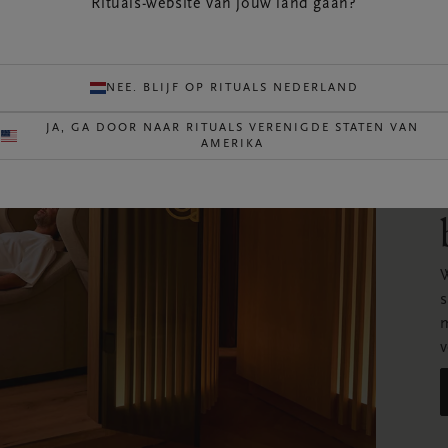
Rituals-website van jouw land gaan?
NEE. BLIJF OP RITUALS NEDERLAND
JA, GA DOOR NAAR RITUALS VERENIGDE STATEN VAN
AMERIKA
W
s
m
v