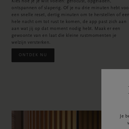
Kies hoe je je wilt voelen: gefocust, opgeladen,
ontspannen of slaperig. Of je nu drie minuten hebt voo
een snelle reset, dertig minuten om te herstellen of ee
hele nacht om tot rust te komen, de app past zich aan
aan wat jij op dat moment nodig hebt. Maak er een
gewoonte van en laat die kleine rustmomenten je
welzijn versterken.
ONTDEK NU
Je b