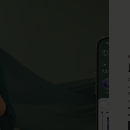
O
z
2
v
n
n