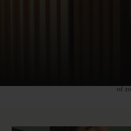
In een wereld die 
vinden. Op basis va
aspecten van het mo
of z