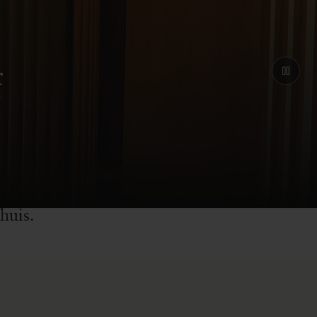
f
sis je weer rust te
 en herstel bij alle
en van onze locaties
huis.