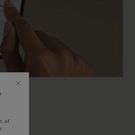
w
t, of
e