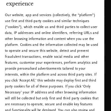
Hvor finner du oss
experience
Our website, app and services (collectively, the “platform”)
Vår merkevare
use first and third-party cookies and similar techniques
(“cookies”), which enable us and third parties to collect user
data, IP addresses and online identifiers, referring URLs and
VELG LAND OG SPRÅK
other browsing information and content when you use the
LAND
platform. Cookies and the information collected may be used
Norge (Norway)
to operate and secure this website, detect and prevent
fraudulent transactions, enable social media and other
SPRÅK
features, customise your experiences, perform analytics and
Norsk
provide personalised advertisements tailored to your
interests, within the platform and across third party sites. If
you click ‘Accept All,’ this website may deploy first and third
BRUK INNSTILLINGENE
party cookies for all of these purposes. If you click ‘Only
Necessary’ your IP address and other browsing information
will still be collected but only first and third party cookies that
are necessary to operate, secure and enable key features
and functionality will be deployed. You can also review and