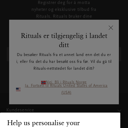
Registrer deg for å motta
nyheter og eksklusive tilbud fra
Rituals. Rituals bruker dine
personopplysninger som
beskrevet i våre
retningslinjer
Rituals er tilgjengelig i landet
for personvern
.
ditt
Du besøker Rituals fra et annet land enn det du er
i, eller fra det du har besøkt oss fra før. Vil du gå til
Rituals-nettstedet for landet ditt?
ABONNER
Nei. Bli i Rituals Norge
Ja. Fortsett til Rituals United States of America
(USA)
Kundeservice
Help us personalise your