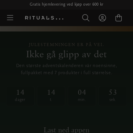
Gratis hjemlevering ved kjøp over 600 kr
JULESTEMNINGEN ER PÅ VEI.
Ikke gå glipp av det
Den største adventskalenderen vår noensinne,
fullpakket med 7 produkter i full størrelse.
1
4
1
4
0
4
5
3
14
dager
14
t.
04
min.
53
sek.
dager
t.
min.
sek.
Last ned appen