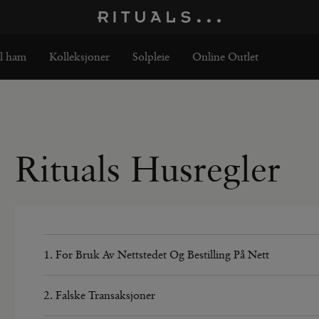
il ham
Kolleksjoner
Solpleie
Online Outlet
Rituals Husregler
1. For Bruk Av Nettstedet Og Bestilling På Nett
1.1 Vi ønsker alle Rituals-kunder velkommen til vårt (mobile) 
kan finne informasjon om selskapet vårt, produktene våre og h
2. Falske Transaksjoner
dette nettstedet og bestiller hos oss, må du huske på følgende
2.1 Rituals aksepterer ikke betalinger som utføres med stjålen