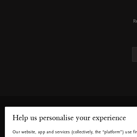
R
Help us personalise your experience
KUNDESERVICE
HVOR FI
Retur
Våre butikk
Our website, app and services (collectively, the “platform”) use fir
Vanlige spørsmål
Kjøpesentr