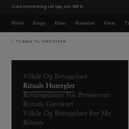
Gratis hjemlevering ved kjøp over 600 kr
Nyhet
Kropp
Hjem
Skjønnhet
Gaver
T
TILBAKE TIL STARTSIDEN
Vilkår Og Betingelser
Rituals Husregler
Retningslinjer For Personvern
Rituals Gavekort
Vilkår Og Betingelser For My
Rituals