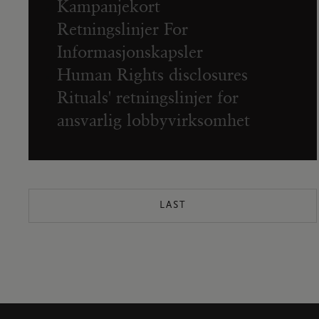
Kampanjekort
Retningslinjer For
Informasjonskapsler
Human Rights disclosures
Rituals' retningslinjer for
ansvarlig lobbyvirksomhet
LAST