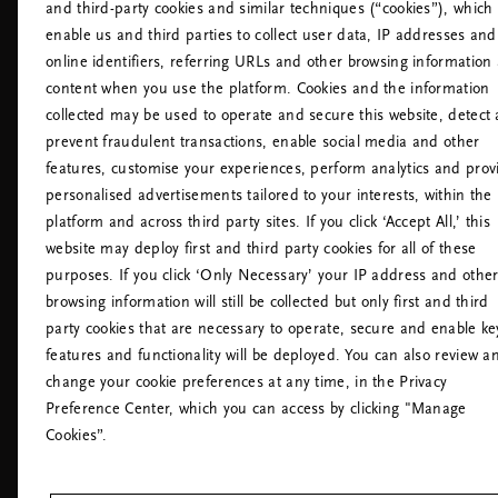
and third-party cookies and similar techniques (“cookies”), which
Kontakt oss
Hoteller
enable us and third parties to collect user data, IP addresses and
Retningslinjer for informasjonskapsler
Flyplasser
online identifiers, referring URLs and other browsing information
Innstillinger for informasjonskapsler
content when you use the platform. Cookies and the information
Tilgjengelighetserklæring
collected may be used to operate and secure this website, detect
Retningslinjer For Personvern
prevent fraudulent transactions, enable social media and other
Rituals Husregler
features, customise your experiences, perform analytics and prov
Angre avtalen
personalised advertisements tailored to your interests, within the
platform and across third party sites. If you click ‘Accept All,’ this
website may deploy first and third party cookies for all of these
purposes. If you click ‘Only Necessary’ your IP address and othe
browsing information will still be collected but only first and third
party cookies that are necessary to operate, secure and enable ke
features and functionality will be deployed. You can also review a
change your cookie preferences at any time, in the Privacy
RING KUNDESERVICE:
Preference Center, which you can access by clicking "Manage
+47 23963309
Lokal tariff
Cookies”.
Mandag - Fredag
09:00 - 18:30