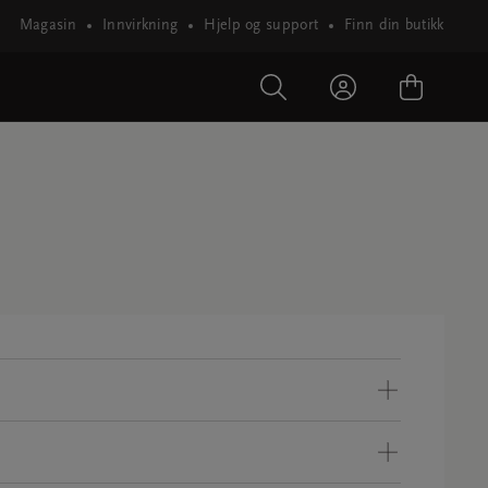
Magasin
Innvirkning
Hjelp og support
Finn din butikk
nettsted, inkludert Rituals-mobilappen, hvor du 
vordan du bestiller fra oss. Når du bruker 
 husregler.

 økonomisk informasjon og eller på 