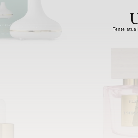
U
Tente atual