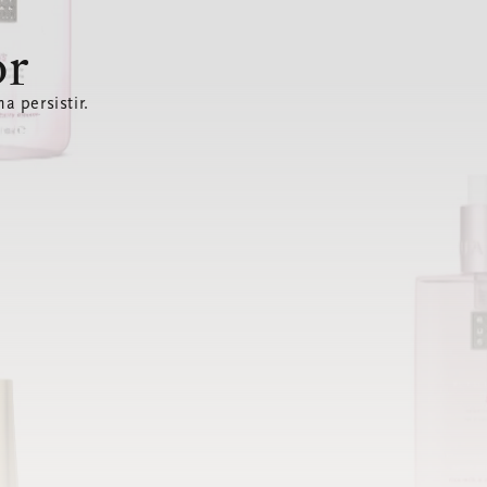
or
a persistir.