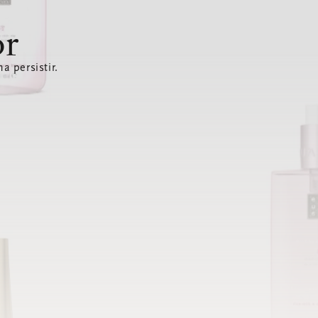
or
a persistir.