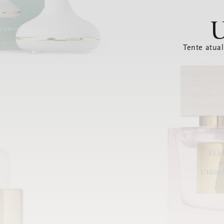
U
Tente atual