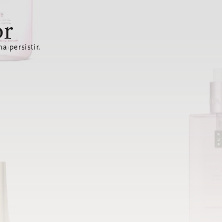
or
a persistir.