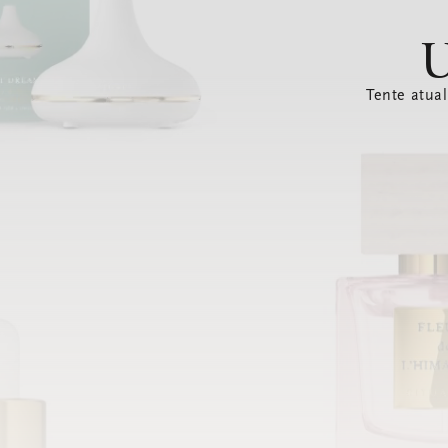
U
Tente atual