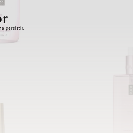
or
a persistir.