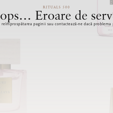
RITUALS 500
ops… Eroare de serv
ă reîmprospătarea paginii sau contactează-ne dacă problema p