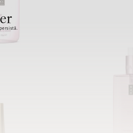
er
ersistă.