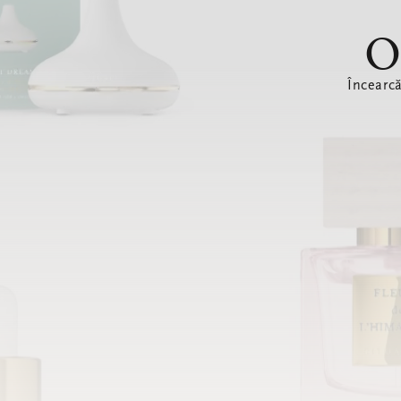
O
Încearc