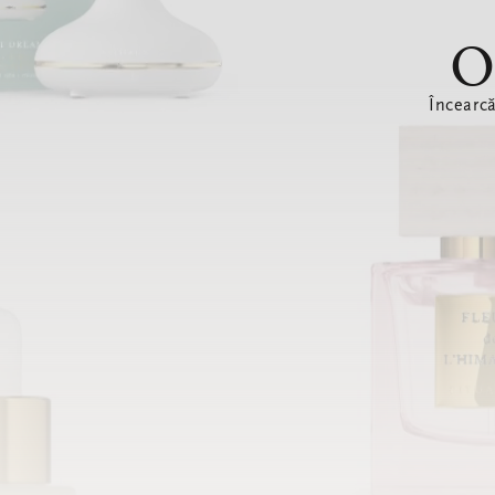
O
Încearc