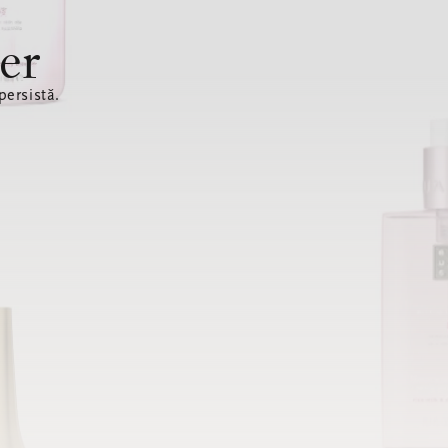
er
ersistă.