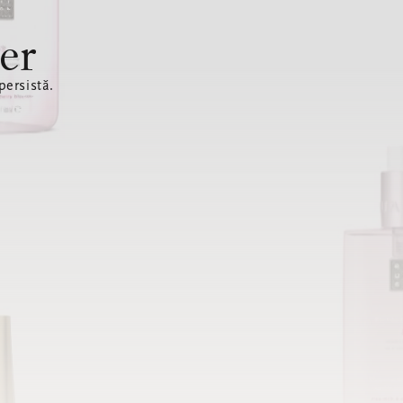
er
ersistă.