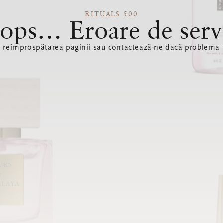
RITUALS 500
ops… Eroare de serv
ă reîmprospătarea paginii sau contactează-ne dacă problema p