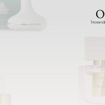
O
Încearc