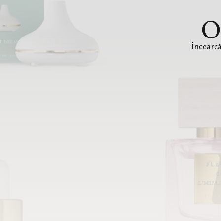
O
Încearc