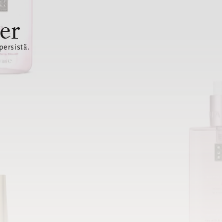
er
ersistă.