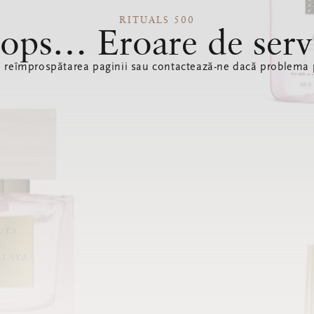
RITUALS 500
ops… Eroare de serv
ă reîmprospătarea paginii sau contactează-ne dacă problema p