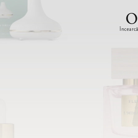
O
Încearc