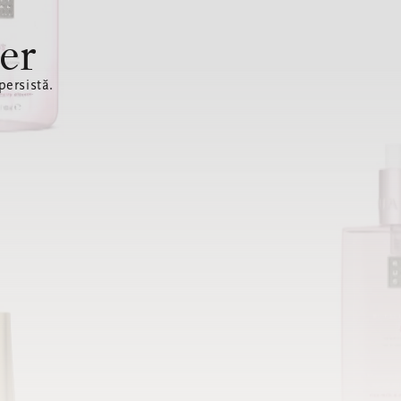
er
ersistă.