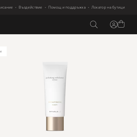
писание
Въздействие
Помощ и поддръжка
Локатор на бутици
и