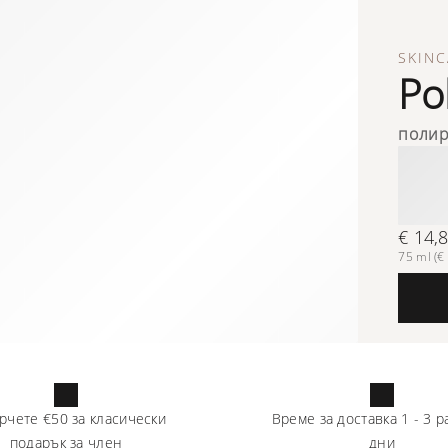
SKINC
Po
полир
€ 14,
75 ml (€ 
рчете
€50
за класически
Време за доставка
1
-
3
р
подарък за член
дни