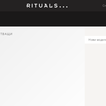
С
Мъже
Колекции
Бебето
СТВАЩИ
нови модел