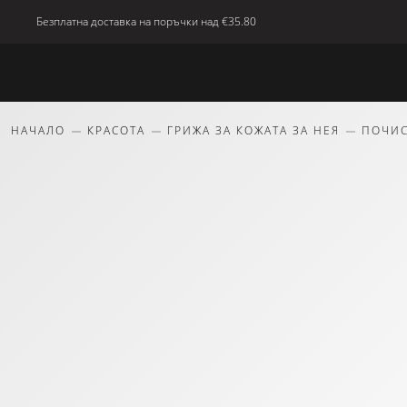
Безплатна доставка на поръчки над
€35.80
Ново
Тяло
Дом
красота
Подаръци
НАЧАЛО
КРАСОТА
ГРИЖА ЗА КОЖАТА ЗА НЕЯ
ПОЧИ