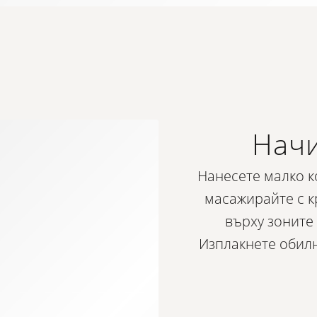
Начи
Нанесете малко к
масажирайте с к
върху зоните 
Изплакнете обилн