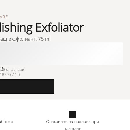
ARE
lishing Exfoliator
ащ ексфолиант, 75 ml
83
Вкл. данъци
197,73 / 1 l)
аботни
Опаковане за подарък при
плащане